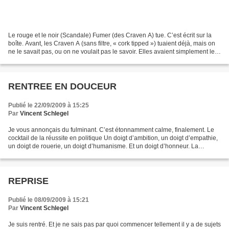
Le rouge et le noir (Scandale) Fumer (des Craven A) tue. C’est écrit sur la
boîte. Avant, les Craven A (sans filtre, « cork tipped ») tuaient déjà, mais on
ne le savait pas, ou on ne voulait pas le savoir. Elles avaient simplement le
plus beau paquet...
RENTREE EN DOUCEUR
Publié le 22/09/2009 à 15:25
Par
Vincent Schlegel
Je vous annonçais du fulminant. C’est étonnamment calme, finalement. Le
cocktail de la réussite en politique Un doigt d’ambition, un doigt d’empathie,
un doigt de rouerie, un doigt d’humanisme. Et un doigt d’honneur. La
meilleure façon de faire oublier...
REPRISE
Publié le 08/09/2009 à 15:21
Par
Vincent Schlegel
Je suis rentré. Et je ne sais pas par quoi commencer tellement il y a de sujets