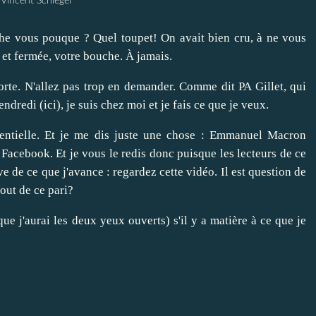
 Vincent Schlegel
he vous pouque ? Quel toupet! On avait bien cru, à ne vous
, et fermée, votre bouche. À jamais.
orte. N'allez pas trop en demander. Comme dit PA Gillet, qui
endredi (
ici)
, je suis chez moi et je fais ce que je veux.
dentielle. Et je me dis juste une chose : Emmanuel Macron
s Facebook. Et je vous le redis donc puisque les lecteurs de ce
e de ce que j'avance : regardez cette
vidéo
. Il est question de
bout de ce pari?
 que j'aurai les deux yeux ouverts) s'il y a matière à ce que je