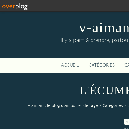
v-aiman
Il y a parti à prendre, partou
ACCUEIL
CATÉGORIES
C
L'ÉCUM
v-aimant, le blog d'amour et de rage
>
Categories
>
1