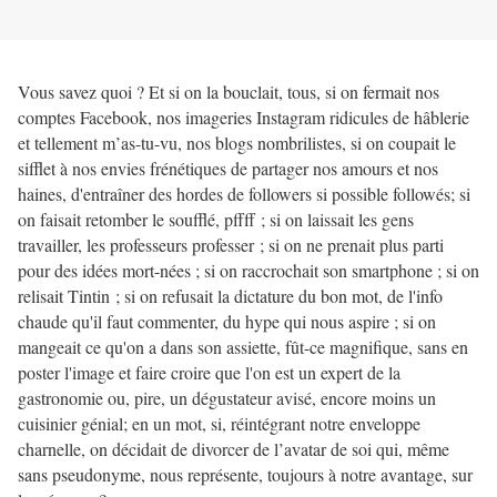
Vous savez quoi ? Et si on la bouclait, tous, si on fermait nos
comptes Facebook, nos imageries Instagram ridicules de hâblerie
et tellement m’as-tu-vu, nos blogs nombrilistes, si on coupait le
sifflet à nos envies frénétiques de partager nos amours et nos
haines, d'entraîner des hordes de followers si possible followés; si
on faisait retomber le soufflé, pffff ; si on laissait les gens
travailler, les professeurs professer ; si on ne prenait plus parti
pour des idées mort-nées ; si on raccrochait son smartphone ; si on
relisait Tintin ; si on refusait la dictature du bon mot, de l'info
chaude qu'il faut commenter, du hype qui nous aspire ; si on
mangeait ce qu'on a dans son assiette, fût-ce magnifique, sans en
poster l'image et faire croire que l'on est un expert de la
gastronomie ou, pire, un dégustateur avisé, encore moins un
cuisinier génial; en un mot, si, réintégrant notre enveloppe
charnelle, on décidait de divorcer de l’avatar de soi qui, même
sans pseudonyme, nous représente, toujours à notre avantage, sur