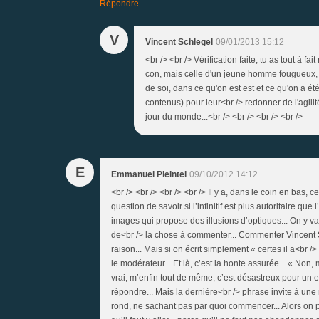
Répondre
V
Vincent Schlegel
09/01/2013 15:12
<br /> <br /> Vérification faite, tu as tout à f
con, mais celle d'un jeune homme fougueux, a
de soi, dans ce qu'on est est et ce qu'on a ét
contenus) pour leur<br /> redonner de l'agilité
jour du monde...<br /> <br /> <br /> <br />
E
Emmanuel Pleintel
09/10/2012 14:12
<br /> <br /> <br /> <br /> Il y a, dans le coin en bas, 
question de savoir si l’infinitif est plus autoritaire qu
images qui propose des illusions d’optiques... On y va
de<br /> la chose à commenter... Commenter Vincent Schl
raison... Mais si on écrit simplement « certes il a<br /> 
le modérateur... Et là, c’est la honte assurée... « Non
vrai, m’enfin tout de même, c’est désastreux pour un eg
répondre... Mais la dernière<br /> phrase invite à une
rond, ne sachant pas par quoi commencer... Alors on pl