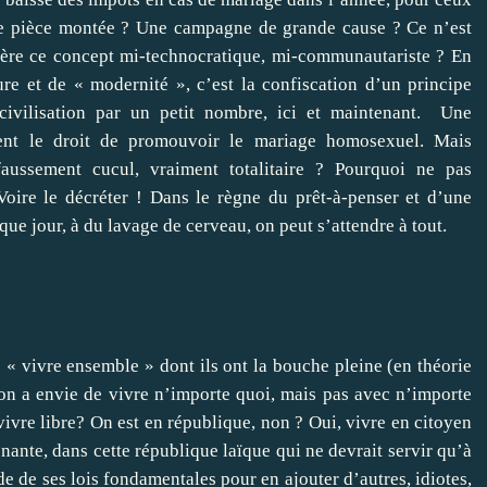
ne pièce montée ? Une campagne de grande cause ? Ce n’est
rrière ce concept mi-technocratique, mi-communautariste ? En
ure et de « modernité », c’est la confiscation d’un principe
ivilisation par un petit nombre, ici et maintenant.
Une
ement le droit de promouvoir le mariage homosexuel. Mais
faussement cucul, vraiment totalitaire ? Pourquoi ne pas
Voire le décréter ! Dans le règne du prêt-à-penser et d’une
que jour, à du lavage de cerveau, on peut s’attendre à tout.
e « vivre ensemble » dont ils ont la bouche pleine (en théorie
si on a envie de vivre n’importe quoi, mais pas avec n’importe
vivre libre? On est en république, non ? Oui, vivre en citoyen
enante, dans cette république laïque qui ne devrait servir qu’à
ide de ses lois fondamentales pour en ajouter d’autres, idiotes,