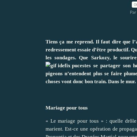
0
Par
Tiens ça me reprend. Il faut dire que l’
redressement essaie d’être productif. 
les sondages. Que Sarkozy, le sou
rir
tes se partager son h
pigeons n’entendent plus se faire plume
choses vont donc bon train. Dans
le mur.
Mariage pour tous
« Le mariage pour tous » : quelle drô
marient. Est-ce une opération de propaga
Pronuptia et des Dragées Martial pour une