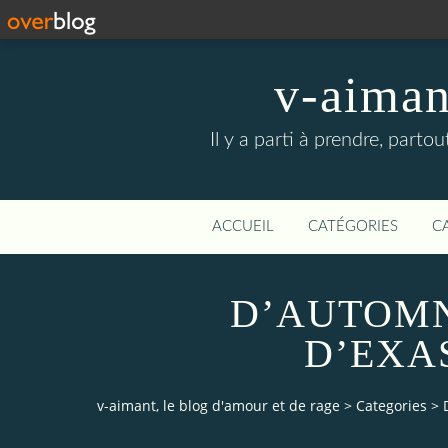
v-aiman
Il y a parti à prendre, partou
ACCUEIL
CATÉGORIES
C
D’AUTOMN
D’EXA
v-aimant, le blog d'amour et de rage
>
Categories
>