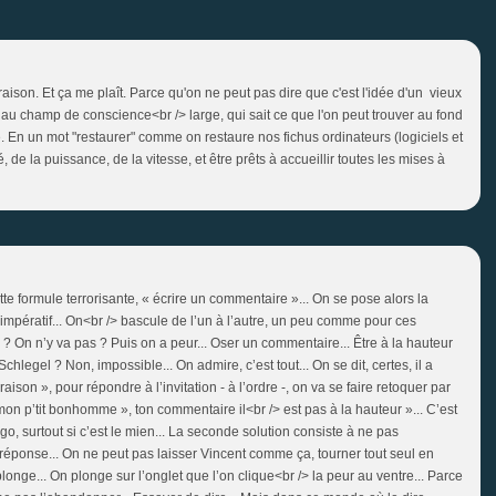
ait raison. Et ça me plaît. Parce qu'on ne peut pas dire que c'est l'idée d'un vieux
u champ de conscience<br /> large, qui sait ce que l'on peut trouver au fond
é. En un mot "restaurer" comme on restaure nos fichus ordinateurs (logiciels et
, de la puissance, de la vitesse, et être prêts à accueillir toutes les mises à
cette formule terrorisante, « écrire un commentaire »... On se pose alors la
e l’impératif... On<br /> bascule de l’un à l’autre, un peu comme pour ces
 ? On n’y va pas ? Puis on a peur... Oser un commentaire... Être à la hauteur
egel ? Non, impossible... On admire, c’est tout... On se dit, certes, il a
raison », pour répondre à l’invitation - à l’ordre -, on va se faire retoquer par
, mon p’tit bonhomme », ton commentaire il<br /> est pas à la hauteur »... C’est
o, surtout si c’est le mien... La seconde solution consiste à ne pas
 réponse... On ne peut pas laisser Vincent comme ça, tourner tout seul en
onge... On plonge sur l’onglet que l’on clique<br /> la peur au ventre... Parce