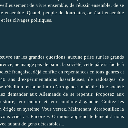
rveilleusement de vivre ensemble, de réussir ensemble, de se
ule ensemble. Quand, peuple de Jourdains, on était ensemble
 et les clivages politiques.
uvre sur les grandes questions, aucune prise sur les grands
ence, ne mange pas de pain : la société, cette pâte si facile à
société française, déjà confite en repentances en tous genres et
r 40 ans d’expérimentations hasardeuses, de radotages, de
e rébellion, et pour finir d’arrogance imbécile. Une société
Allez demander aux Allemands de se repentir. Proposez aux
histoire, leur empire et leur conduite à gauche. Grattez les
ion érigée en système. Vous verrez. Maintenant, écrabouillez la
e vous crier : « Encore ». On nous apprend tellement à nous
vec autant de gens détestables...