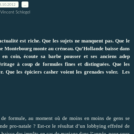
8.10.2012
…
 Vincent Schlegel
actualité est riche. Que les sujets ne manquent pas. Que le
Que Montebourg monte au créneau. Qu’Hollande baisse dans
e en coin, écoute sa barbe pousser et ses anciens adep
éritage à coup de formules fines et distinguées. Que les
r. Que les épiciers casher voient les grenades voler. Les
le de formule, au moment où de moins en moins de gens se
nde pro-natale ? Est-ce le résultat d’un lobbying effréné de
 baisse des impôts en cas de mariage dans l’année, pour ceux