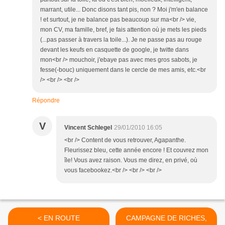
marrant, utile... Donc disons tant pis, non ? Moi j'm'en balance
! et surtout, je ne balance pas beaucoup sur ma<br /> vie,
mon CV, ma famille, bref, je fais attention où je mets les pieds
(...pas passer à travers la toile...). Je ne passe pas au rouge
devant les keufs en casquette de google, je twitte dans
mon<br /> mouchoir, j'ebaye pas avec mes gros sabots, je
fesse(-bouc) uniquement dans le cercle de mes amis, etc.<br
/> <br /> <br />
Répondre
V
Vincent Schlegel
29/01/2010 16:05
<br /> Content de vous retrouver, Agapanthe.
Fleurissez bleu, cette année encore ! Et couvrez mon
île! Vous avez raison. Vous me direz, en privé, où
vous facebookez.<br /> <br /> <br />
< EN ROUTE
CAMPAGNE DE RICHES,