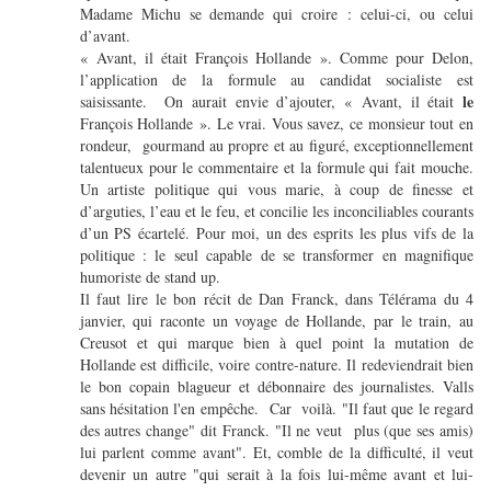
Madame Michu se demande qui croire : celui-ci, ou celui
d’avant.
« Avant, il était François Hollande ». Comme pour Delon,
l’application de la formule au candidat socialiste est
le
saisissante.
On aurait envie d’ajouter, « Avant, il était
François Hollande ». Le vrai. Vous savez, ce monsieur tout en
rondeur,
gourmand au propre et au figuré, exceptionnellement
talentueux pour le commentaire et la formule qui fait mouche.
Un artiste politique qui vous marie, à coup de finesse et
d’arguties, l’eau et le feu, et concilie les inconciliables courants
d’un PS écartelé. Pour moi, un des esprits les plus vifs de la
politique : le seul capable de se transformer en magnifique
humoriste de stand up.
Il faut lire le bon récit de Dan Franck, dans Télérama du 4
janvier, qui raconte un voyage de Hollande, par le train, au
Creusot et qui marque bien à quel point la mutation de
Hollande est difficile, voire contre-nature. Il redeviendrait bien
le bon copain blagueur et débonnaire des journalistes. Valls
sans hésitation l'en empêche. Car voilà. "Il faut que le regard
des autres change" dit Franck. "Il ne veut plus (que ses amis)
lui parlent comme avant". Et, comble de la difficulté, il veut
devenir un autre "qui serait à la fois lui-même avant et lui-