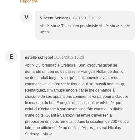
Répondre
V
Vincent Schlegel
10/01/2012 10:32
<br /> <br /> Tu es bien pessimiste.<br /> <br /> <br />
<br />
E
estelle schlegel
10/01/2012 10:20
<br /> Du formidable Grégoire ! Bon, c'est vrai qu'on se
demande un peu où es passé le François Hollande dont on
se demandait toujours ce qu'il allait pouvoir inventer ou
comment il allait s'en<br /> tirer et qui m'amusait beaucoup.
Remarquez, il m'amuse encore car je me demande à
chacune de ses apparitions comment il va parvenir à claquer
le museau du bon François qui est en lui avant<br /> que
celui-ci n'échappe à son savant contrôle comme un diable
d'une boite. Quant à Sarkozy, j'ai envie d'inverser la
proposition en nous remettant dans la situation de 2007 et de
faire une affiche<br /> où on lirait "Après, je serai Nicolas
Sarkozy"...<br />