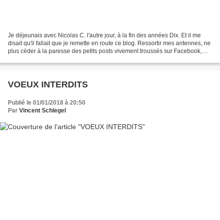
Je déjeunais avec Nicolas C. l'autre jour, à la fin des années Dix. Et il me
disait qu'il fallait que je remette en route ce blog. Ressortir mes antennes, ne
plus céder à la paresse des petits posts vivement troussés sur Facebook,
Instagram ou Linkedin....
VOEUX INTERDITS
Publié le 01/01/2018 à 20:50
Par
Vincent Schlegel