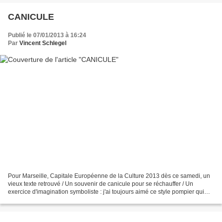
CANICULE
Publié le 07/01/2013 à 16:24
Par
Vincent Schlegel
Pour Marseille, Capitale Européenne de la Culture 2013 dès ce samedi, un
vieux texte retrouvé / Un souvenir de canicule pour se réchauffer / Un
exercice d'imagination symboliste : j'ai toujours aimé ce style pompier qui
allume le feu... Balsamique bal...