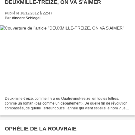
DEUXMILLE-TREIZE, ON VA S'AIMER
Publié le 30/12/2012 à 22:47
Par
Vincent Schlegel
Deux-mille-treize, comme il y a eu Quatrevingt-treize, en toutes lettres,
comme un roman (pas comme un département). De quelle fin de révolution
compassée, de quelle Terreur douce l’année qui vient est-elle le nom ? Je
ne vois qu’une issue : on va s’armer....
OPHÉLIE DE LA ROUVRAIE