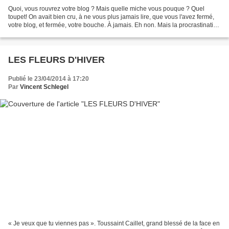
Quoi, vous rouvrez votre blog ? Mais quelle miche vous pouque ? Quel
toupet! On avait bien cru, à ne vous plus jamais lire, que vous l'avez fermé,
votre blog, et fermée, votre bouche. À jamais. Eh non. Mais la procrastination
est encore trop forte. N'allez...
LES FLEURS D'HIVER
Publié le 23/04/2014 à 17:20
Par
Vincent Schlegel
« Je veux que tu viennes pas ». Toussaint Caillet, grand blessé de la face en