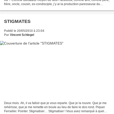
vie ? Comme utilisateur moyen du seul Facebook, comme ami, comme père,
frère, oncle, cousin, ex-condisciple, j’y ai la production paresseuse du
dilettante qui a juste ajouté...
STIGMATES
Publié le 20/05/2010 à 23:04
Par
Vincent Schlegel
Deux mois. Ah, il va falloir que je vous reparle. Que je la rouvre. Que je me
rehérisse, que je me remette en boule au lieu de faire le dos rond. Piquer.
Ferrailler. Pointer. Stigmatiser… Stigmatiser ! Vous avez remarqué à quel