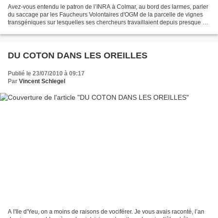
Avez-vous entendu le patron de l’INRA à Colmar, au bord des larmes, parler
du saccage par les Faucheurs Volontaires d'OGM de la parcelle de vignes
transgéniques sur lesquelles ses chercheurs travaillaient depuis presque 10
ans ? Avez-vous mesuré à quel...
DU COTON DANS LES OREILLES
Publié le 23/07/2010 à 09:17
Par
Vincent Schlegel
A l'Ile d'Yeu, on a moins de raisons de vociférer. Je vous avais raconté, l’an