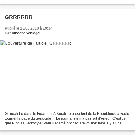
point ce mot super-tendance...
GRRRRRR
Publié le 13/03/2010 à 19:14
Par
Vincent Schlegel
Grrrigali Lu dans le Figaro : « A Kigali, le président de la République a voulu
tourner la page du génocide ». Le journaliste n’a pas fait d’erreur. C’est ce
que Nicolas Sarkozy et Paul Kagamé ont déclaré vouloir faire. Il y a une
hiérarchie dans les...