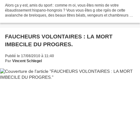
Alors ça y est, amis du sport : comme m oi, vous êtes remis de votre
ébaudissement hispano-hongrois ? Vous vous êtes g obe rgés de cette
avalanche de breloques, des beaux titres béats, vengeurs et chambreurs de
la presse, retrouvant sa France bien aimée,...
FAUCHEURS VOLONTAIRES : LA MORT
IMBECILE DU PROGRES.
Publié le 17/08/2010 à 11:40
Par
Vincent Schlegel